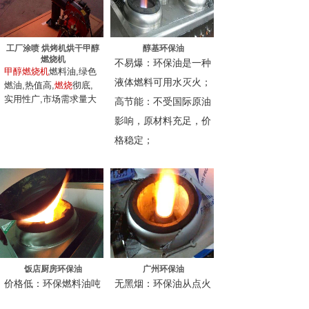
工厂涂喷 烘烤机烘干甲醇
醇基环保油
燃烧机
不易爆：环保油是一种
甲醇燃烧机
燃料油,绿色
液体燃料可用水灭火；
燃油,热值高,
燃烧
彻底,
实用性广,市场需求量大
高节能：不受国际原油
影响，原材料充足，价
格稳定；
饭店厨房环保油
广州环保油
价格低：环保燃料油吨
无黑烟：环保油从点火
价格约为柴油的30%，
至熄火，全无黑烟，绝